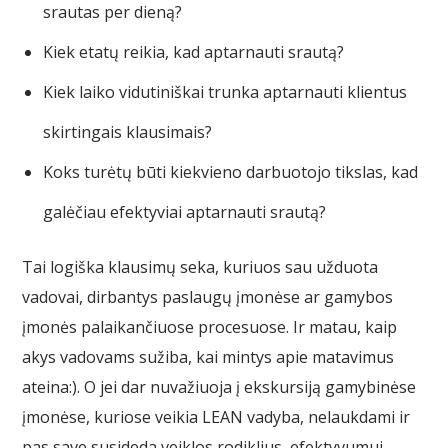
srautas per dieną?
Kiek etatų reikia, kad aptarnauti srautą?
Kiek laiko vidutiniškai trunka aptarnauti klientus
skirtingais klausimais?
Koks turėtų būti kiekvieno darbuotojo tikslas, kad
galėčiau efektyviai aptarnauti srautą?
Tai logiška klausimų seka, kuriuos sau užduota
vadovai, dirbantys paslaugų įmonėse ar gamybos
įmonės palaikančiuose procesuose. Ir matau, kaip
akys vadovams sužiba, kai mintys apie matavimus
ateina:). O jei dar nuvažiuoja į ekskursiją gamybinėse
įmonėse, kuriose veikia LEAN vadyba, nelaukdami ir
pas save susideda veiklos rodiklius, efektyvumui