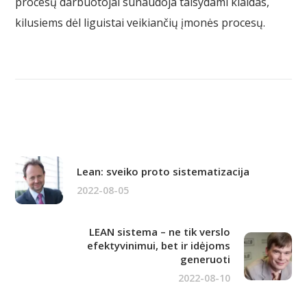
procesų darbuotojai sunaudoja taisydami klaidas,
kilusiems dėl liguistai veikiančių įmonės procesų.
Lean: sveiko proto sistematizacija
2022-08-05
LEAN sistema – ne tik verslo
efektyvinimui, bet ir idėjoms
generuoti
2022-08-10