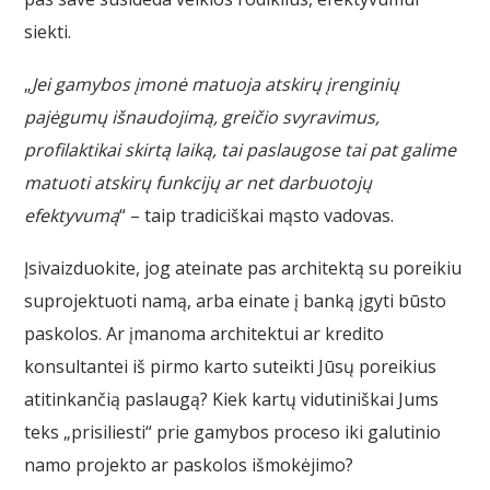
siekti.
„
Jei gamybos įmonė matuoja atskirų įrenginių
pajėgumų išnaudojimą, greičio svyravimus,
profilaktikai skirtą laiką, tai paslaugose tai pat galime
matuoti atskirų funkcijų ar net darbuotojų
efektyvumą
“ – taip tradiciškai mąsto vadovas.
Įsivaizduokite, jog ateinate pas architektą su poreikiu
suprojektuoti namą, arba einate į banką įgyti būsto
paskolos. Ar įmanoma architektui ar kredito
konsultantei iš pirmo karto suteikti Jūsų poreikius
atitinkančią paslaugą? Kiek kartų vidutiniškai Jums
teks „prisiliesti“ prie gamybos proceso iki galutinio
namo projekto ar paskolos išmokėjimo?