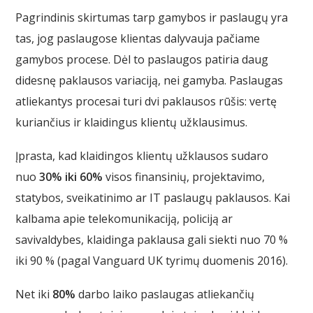
Pagrindinis skirtumas tarp gamybos ir paslaugų yra
tas, jog paslaugose klientas dalyvauja pačiame
gamybos procese. Dėl to paslaugos patiria daug
didesnę paklausos variaciją, nei gamyba. Paslaugas
atliekantys procesai turi dvi paklausos rūšis: vertę
kuriančius ir klaidingus klientų užklausimus.
Įprasta, kad klaidingos klientų užklausos sudaro
nuo
30% iki 60%
visos finansinių, projektavimo,
statybos, sveikatinimo ar IT paslaugų paklausos. Kai
kalbama apie telekomunikaciją, policiją ar
savivaldybes, klaidinga paklausa gali siekti nuo 70 %
iki 90 % (pagal Vanguard UK tyrimų duomenis 2016).
Net iki
80%
darbo laiko paslaugas atliekančių