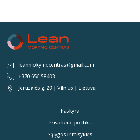
leanmokymocentras@gmail.com
+370 656 58403
Jeruzalės g. 29 | Vilnius | Lietuva
Paskyra
Privatumo politika
Sąlygos ir taisyklės