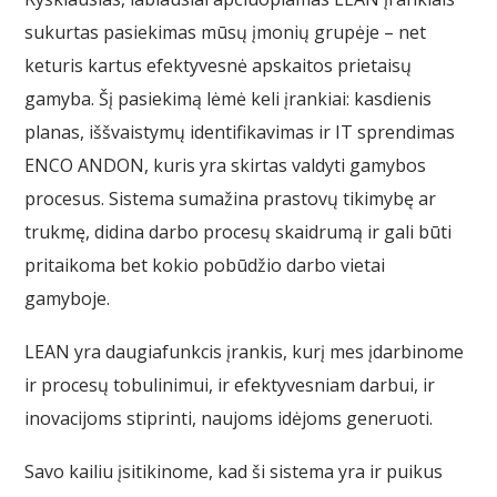
sukurtas pasiekimas mūsų įmonių grupėje – net
keturis kartus efektyvesnė apskaitos prietaisų
gamyba. Šį pasiekimą lėmė keli įrankiai: kasdienis
planas, iššvaistymų identifikavimas ir IT sprendimas
ENCO ANDON, kuris yra skirtas valdyti gamybos
procesus. Sistema sumažina prastovų tikimybę ar
trukmę, didina darbo procesų skaidrumą ir gali būti
pritaikoma bet kokio pobūdžio darbo vietai
gamyboje.
LEAN yra daugiafunkcis įrankis, kurį mes įdarbinome
ir procesų tobulinimui, ir efektyvesniam darbui, ir
inovacijoms stiprinti, naujoms idėjoms generuoti.
Savo kailiu įsitikinome, kad ši sistema yra ir puikus