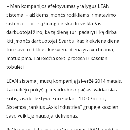
– Man kompanijos efektyvumas yra lygus LEAN
sistemai – aiškiems įmonės rodikliams ir matavimo
sistemai. Tai – sąžininga ir skaidri veikla. Visi
darbuotojai žino, ką tą dieną turi padaryti, ką dirba
kiti įmonės darbuotojai. Svarbu, kad kiekviena diena
turi savo rodiklius, kiekviena diena yra vertinama,
matuojama. Tai leidžia sekti procesą ir kasdien
tobulėti.
LEAN sistema į mūsų kompaniją įsiveržė 2014 metais,
kai reikėjo pokyčių, ir sudrebino pačias įvairiausias
sritis, visą kolektyvą, kurį sudaro 1100 žmonių.
Sistemos įrankius „Axis Industries“ grupėje kasdien
savo veikloje naudoja kiekvienas.
Ryškiausias, labiausiai apčiuopiamas LEAN įrankiais