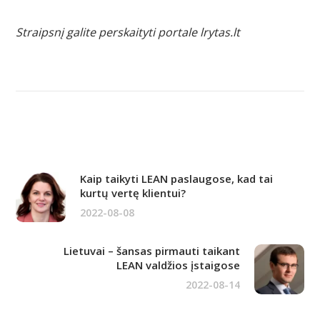
Straipsnį galite perskaityti portale lrytas.lt
Kaip taikyti LEAN paslaugose, kad tai
kurtų vertę klientui?
2022-08-08
Lietuvai – šansas pirmauti taikant
LEAN valdžios įstaigose
2022-08-14