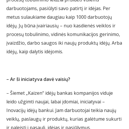
darbuotojams, pasiūlyti savo patirtį ir idėjas. Per
metus sulaukiame daugiau kaip 1000 darbuotojų
idėjų. Jų būna įvairiausių – nuo kasdienės veiklos ir
procesų tobulinimo, vidinės komunikacijos gerinimo,
įvaizdžio, darbo saugos iki naujų produktų idėjų. Arba
idėjų, kaip dalytis idėjomis.
– Ar ši iniciatyva davė vaisių?
– Šiemet „Kaizen“ idėjų bankas kompanijos viduje
leido užgimti naujai, labai įdomiai, iniciatyvai –
Inovacijų idėjų bankui. Jam darbuotojai teikia naujų
veiklų, paslaugų ir produktų, kurias galėtume sukurti
ir paleisti į pasaulį, idėjas ir pasiūlymus.