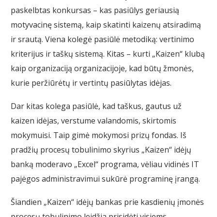
paskelbtas konkursas – kas pasiūlys geriausią
motyvacinę sistemą, kaip skatinti kaizenų atsiradimą
ir srautą. Viena kolegė pasiūlė metodiką: vertinimo
kriterijus ir taškų sistemą. Kitas – kurti „Kaizen“ klubą
kaip organizaciją organizacijoje, kad būtų žmonės,
kurie peržiūrėtų ir vertintų pasiūlytas idėjas.
Dar kitas kolega pasiūlė, kad taškus, gautus už
kaizen idėjas, verstume valandomis, skirtomis
mokymuisi. Taip gimė mokymosi prizų fondas. Iš
pradžių procesų tobulinimo skyrius „Kaizen“ idėjų
banką moderavo „Excel“ programa, vėliau vidinės IT
pajėgos administravimui sukūrė programinę įrangą.
Šiandien „Kaizen“ idėjų bankas prie kasdienių įmonės
procesų tobulinimo leidžia prisidėti visiems