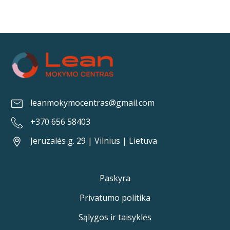
leanmokymocentras@gmail.com
+370 656 58403
Jeruzalės g. 29 | Vilnius | Lietuva
Paskyra
Privatumo politika
Sąlygos ir taisyklės