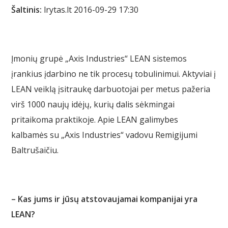
Šaltinis:
lrytas.lt 2016-09-29 17:30
Įmonių grupė „Axis Industries“ LEAN sistemos
įrankius įdarbino ne tik procesų tobulinimui. Aktyviai į
LEAN veiklą įsitraukę darbuotojai per metus pažeria
virš 1000 naujų idėjų, kurių dalis sėkmingai
pritaikoma praktikoje. Apie LEAN galimybes
kalbamės su „Axis Industries“ vadovu Remigijumi
Baltrušaičiu.
– Kas jums ir jūsų atstovaujamai kompanijai yra
LEAN?