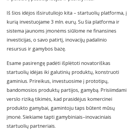
Iš šios idėjos išsirutuliojo kita – startuolių platforma, į
kurią investuojame 3 mln. eurų. Su šia platforma ir
sistema jaunoms įmonėms siūlome ne finansines
investicijas, o savo patirtį, inovacijų padalinio
resursus ir gamybos bazę.
Esame pasirengę padėti išplėtoti novatoriškas
startuolių idėjas iki galutinių produktų, konstruoti
gaminius. Prireikus, investuosime į prototipų,
bandomosios produktų partijos, gamybą. Prisiimdami
verslo riziką tikimės, kad prasidėjus komercinei
produkto gamybai, gamintoju taps būtent mūsų
įmonė. Siekiame tapti gamybiniais–inovaciniais
startuolių partneriais.