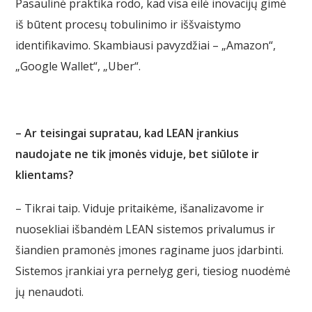
Pasaulinė praktika rodo, kad visa eilė inovacijų gimė
iš būtent procesų tobulinimo ir iššvaistymo
identifikavimo. Skambiausi pavyzdžiai – „Amazon“,
„Google Wallet“, „Uber“.
– Ar teisingai supratau, kad LEAN įrankius
naudojate ne tik įmonės viduje, bet siūlote ir
klientams?
– Tikrai taip. Viduje pritaikėme, išanalizavome ir
nuosekliai išbandėm LEAN sistemos privalumus ir
šiandien pramonės įmones raginame juos įdarbinti.
Sistemos įrankiai yra pernelyg geri, tiesiog nuodėmė
jų nenaudoti.