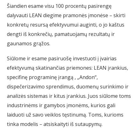
Šiandien esame visu 100 procentų pasirengę
dalyvauti LEAN diegime pramonės įmonėse – skirti
konkretų resursą efektyvumui auginti, o jo kaštus
dengti iš konkrečių, pamatuojamų rezultatų ir
gaunamos grąžos.
Siūlome ir esame pasiruošę investuoti į įvairias
efektyvumą skatinančias priemones: LEAN įrankius,
specifinę programinę įrangą , „Andon“,
dispečerizavimo sprendimus, duomenų surinkimo ir
analizės sistemas ir kitus įrankius. Juos siūlome toms
industrinėms ir gamybos įmonėms, kurios gali
laiduoti už savo veiklos tęstinumą. Toms, kurioms
tinka modelis – atsiskaityti iš sutaupymų.