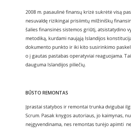
2008 m. pasaulinė finansų krizė sukrėtė visą pasau
nesuvaldę rizikingai prisiimtų milžiniškų finansi
šalies finansinės sistemos griūtį, atsistatydino 
metodiką, kurdami naująją Islandijos konstituci
dokumento punkto ir iki kito susirinkimo paskelb
o į gautas pastabas operatyviai reaguojama. Taip
dauguma Islandijos piliečių.
BŪSTO REMONTAS
Įprastai statybos ir remontai trunka dvigubai ilgi
Scrum. Pasak knygos autoriaus, jo kaimynas, nus
neįgyvendinama, nes remontas turėjo apimti ne ti