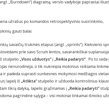
ngl. „Burndown“) diagramą, verslo vadyboje paprastai ilius
rimena užrašus po komandos retrospektyvinio susirinkimo,
inių gauti balai.
ių savaičių trukmės etapus (angl. „sprints“). Kiekvieno spri
stovėdami prie savo Scrum lentos, savarankiškai suplanuoja,
š stulpelio
„Visos užduotys“
į
„Reikia padaryti“
. Po to sėda
as nenurodinėja, o tik nukreipia mokinius reikiama linkme. 
na ir padeda suprasti sunkesnes mokymosi medžiagos vietas. 
rį lapelį iš
„Atlikta“
stulpelio ir užduoda kontrolinius klausi
tam tikrą dalyką, lapelis grąžinamas į
„Reikia padaryti“
stul
vykdoma pagrindinė sąlyga – visi mokinai tinkamai išmoko už