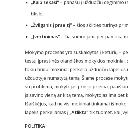
„Kaip sekasi“
– panašu į užduočių deginimo (a
tikslo,
„Žvilgsnis į praeitį“
– šios skilties turinys p
„Įvertinimas“
– čia sumuojami per pamoką mok
Mokymo procesas yra suskaidytas į keturių – penk
testą. Įprastinės olandiškos mokyklos mokiniai, 
tokiu būdu: mokiniai perkelia užduočių lapelius i
užduotyje numatytą temą. Šiame procese mokytoj
su problema, mokytojas prie jo prieina, paaiški
įsisavino vieną ar kitą temą, mokytojas ima bet ku
Išaiškėjus, kad ne visi mokiniai tinkamai išmoko 
lapelis perkeliamas į
„Atlikta“
tik tuomet, kai į
POLITIKA