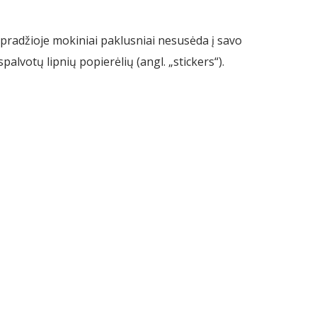
radžioje mokiniai paklusniai nesusėda į savo
palvotų lipnių popierėlių (angl. „stickers“).