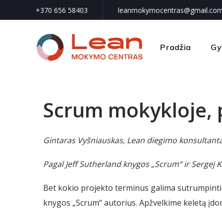
+370 656 58403
leanmokymocentras@gmail.co
Pradžia
Gy
Scrum mokykloje, p
Gintaras Vyšniauskas, Lean diegimo konsultant
Pagal Jeff Sutherland knygos „Scrum“ ir Sergej 
Bet kokio projekto terminus galima sutrumpinti, 
knygos „Scrum“ autorius. Apžvelkime keletą įdo