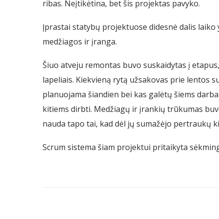
ribas. Neįtikėtina, bet šis projektas pavyko.
Įprastai statybų projektuose didesnė dalis laik
medžiagos ir įranga.
Šiuo atveju remontas buvo suskaidytas į etapus, 
lapeliais. Kiekvieną rytą užsakovas prie lentos 
planuojama šiandien bei kas galėtų šiems darbam
kitiems dirbti. Medžiagų ir įrankių trūkumas bu
nauda tapo tai, kad dėl jų sumažėjo pertraukų k
Scrum sistema šiam projektui pritaikyta sėkminga