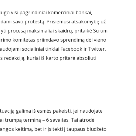
Žlugo visi pagrindiniai komerciniai bankai,
eikšdami savo protestą. Prisiėmusi atsakomybę už
daryti procesą maksimaliai skaidrų, pritaikė Scrum
 kūrimo komitetas priimdavo sprendimą dėl vieno
dojami socialiniai tinklai Facebook ir Twitter,
edakciją, kuriai iš karto pritarė absoliuti
tuaciją galima iš esmės pakeisti, jei naudojate
i trumpą terminą – 6 savaites. Tai atrodė
ngos keitimą, bet ir įsitekti į taupaus biudžeto