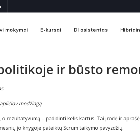
m
vi mokymai
E-kursai
DI asistentas
Hibridi
olitikoje ir būsto remo
as
Kapličiov medžiagą
o rezultatyvumą – padidinti kelis kartus. Tai įrodė ir apraš
mesnių jo knygoje pateiktų Scrum taikymo pavyzdžių.