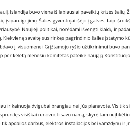
lį. Islandija buvo viena iš labiausiai paveiktų krizės šalių. 
nių įsipareigojimų. Šalies gyventojai išėjo į gatves, taip išr
vyriausybė. Naujieji politikai, norėdami išvengti klaidų ir pa
ją. Kiekvieną savaitę susirinkęs pagrindinio šalies įstatymo
davo jį visuomenei. Grįžtamojo ryšio užtikrinimui buvo panau
 per keletą mėnesių komitetas pateikė naująją Konstitucijos r
au ir kainuoja dvigubai brangiau nei Jūs planavote. Vis tik si
prendęs visiškai renovuoti savo namą, skyrė tam neįtikėtina
k apdailos darbus, elektros instaliacijos bei vamzdynų ir įra