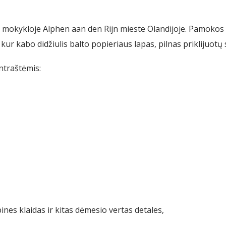
mokykloje Alphen aan den Rijn mieste Olandijoje. Pamokos p
kur kabo didžiulis balto popieriaus lapas, pilnas priklijuotų s
ntraštėmis:
pines klaidas ir kitas dėmesio vertas detales,