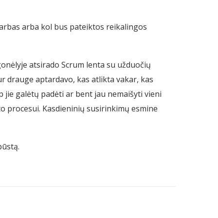
arbas arba kol bus pateiktos reikalingos
agonėlyje atsirado Scrum lenta su užduočių
ur drauge aptardavo, kas atlikta vakar, kas
ie galėtų padėti ar bent jau nemaišyti vieni
to procesui. Kasdieninių susirinkimų esmine
būstą.