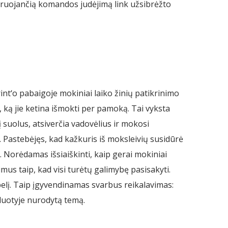
truojančią komandos judėjimą link užsibrėžto
nt‘o pabaigoje mokiniai laiko žinių patikrinimo
 ką jie ketina išmokti per pamoką. Tai vyksta
 į suolus, atsiverčia vadovėlius ir mokosi
Pastebėjęs, kad kažkuris iš moksleivių susidūrė
Norėdamas išsiaiškinti, kaip gerai mokiniai
mus taip, kad visi turėtų galimybę pasisakyti.
pelį. Taip įgyvendinamas svarbus reikalavimas:
duotyje nurodytą temą.