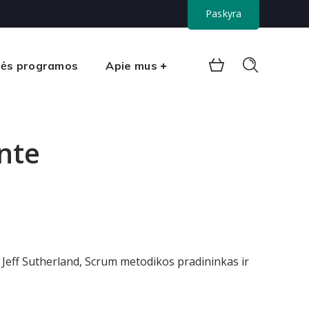
Paskyra
nės programos
Apie mus
nte
ė Jeff Sutherland, Scrum metodikos pradininkas ir