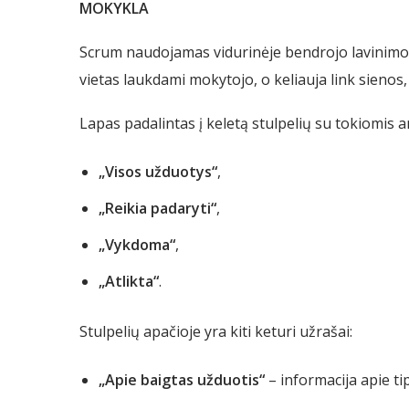
MOKYKLA
Scrum naudojamas vidurinėje bendrojo lavinimo 
vietas laukdami mokytojo, o keliauja link sienos, 
Lapas padalintas į keletą stulpelių su tokiomis a
„Visos užduotys“
,
„Reikia padaryti“
,
„Vykdoma“
,
„Atlikta“
.
Stulpelių apačioje yra kiti keturi užrašai:
„Apie baigtas užduotis“
– informacija apie ti