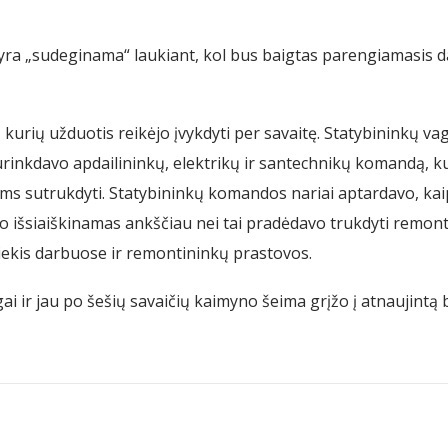
o yra „sudeginama“ laukiant, kol bus baigtas parengiamasis d
kurių užduotis reikėjo įvykdyti per savaitę. Statybininkų v
surinkdavo apdailininkų, elektrikų ir santechnikų komandą, k
s sutrukdyti. Statybininkų komandos nariai aptardavo, kaip j
vo išsiaiškinamas ankščiau nei tai pradėdavo trukdyti remon
iekis darbuose ir remontininkų prastovos.
i ir jau po šešių savaičių kaimyno šeima grįžo į atnaujintą 