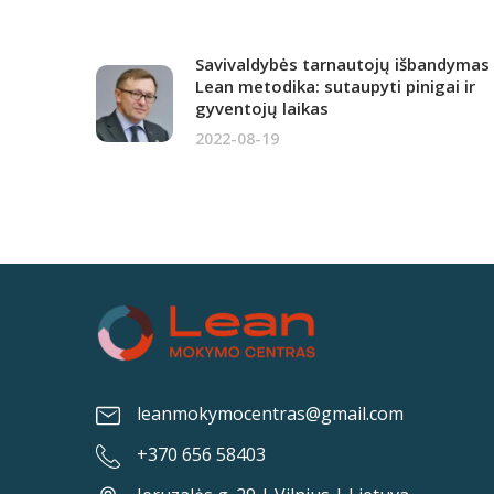
Savivaldybės tarnautojų išbandymas
Lean metodika: sutaupyti pinigai ir
gyventojų laikas
2022-08-19
leanmokymocentras@gmail.com
+370 656 58403