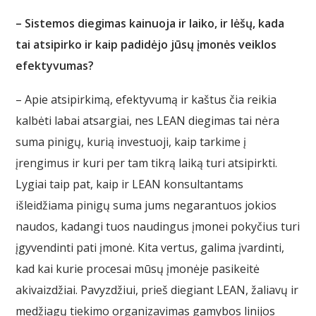
– Sistemos diegimas kainuoja ir laiko, ir lėšų, kada
tai atsipirko ir kaip padidėjo jūsų įmonės veiklos
efektyvumas?
– Apie atsipirkimą, efektyvumą ir kaštus čia reikia
kalbėti labai atsargiai, nes LEAN diegimas tai nėra
suma pinigų, kurią investuoji, kaip tarkime į
įrengimus ir kuri per tam tikrą laiką turi atsipirkti.
Lygiai taip pat, kaip ir LEAN konsultantams
išleidžiama pinigų suma jums negarantuos jokios
naudos, kadangi tuos naudingus įmonei pokyčius turi
įgyvendinti pati įmonė. Kita vertus, galima įvardinti,
kad kai kurie procesai mūsų įmonėje pasikeitė
akivaizdžiai. Pavyzdžiui, prieš diegiant LEAN, žaliavų ir
medžiagų tiekimo organizavimas gamybos linijos