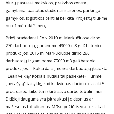
biurų pastatai, mokyklos, prekybos centrai,
gamybiniai pastatai, stadionai ir arenos, parkingai,
gamyklos, logistikos centrai bei kita. Projektų trukmė
nuo 1 mėn. iki 2 metų.
Prieš pradedant LEAN 2010 m. Markučiuose dirbo
270 darbuotojų, gaminome 43000 m3 gelžbetonio
produkcijos. 2015 m. Markučiuose dirbo 280
darbuotojų ir gaminome 75000 m3 gelžbetonio
produkcijos. – Kokia dalis įmonės darbuotojų įtraukta
į Lean veiklą? Kokiais būdais tai pasiekėte? Turime
„nerašytą“ taisyklę, kad kiekvienas darbuotojas iki 5
proc. darbo laiko turi skirti savo darbo tobulinimui.
Didžioji dauguma yra įsitraukusi į didesnius ar
mažesnius tobulinimus. Mūsų požiūris yra toks, kad