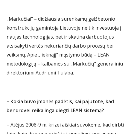
„Markučiai“ – didžiausia surenkamų gelžbetonio
konstrukcijų gamintoja Lietuvoje ne tik investuoja į
naujas technologijas, bet ir skatina darbuotojus
atsisakyti vertės nekuriančių darbo procesų bei
veiksmų. Apie „lieknąjį“ mąstymo būdą – LEAN
metodologiją – kalbamės su „Markučių“ generaliniu
direktoriumi Audriumi Tulaba.
– Kokia buvo įmonės padėtis, kai pajutote, kad
bendrovei reikalinga diegti LEAN sistemą?
– Atėjus 2008-9 m. krizei aiškiai suvokėme, kad dirbti
taip, kaip dirbome prieš tai, negalime, nes esame