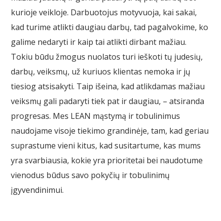
kurioje veikloje. Darbuotojus motyvuoja, kai sakai,
kad turime atlikti daugiau darbų, tad pagalvokime, ko
galime nedaryti ir kaip tai atlikti dirbant mažiau.
Tokiu būdu žmogus nuolatos turi ieškoti tų judesių,
darbų, veiksmų, už kuriuos klientas nemoka ir jų
tiesiog atsisakyti. Taip išeina, kad atlikdamas mažiau
veiksmų gali padaryti tiek pat ir daugiau, – atsiranda
progresas. Mes LEAN mąstymą ir tobulinimus
naudojame visoje tiekimo grandinėje, tam, kad geriau
suprastume vieni kitus, kad susitartume, kas mums
yra svarbiausia, kokie yra prioritetai bei naudotume
vienodus būdus savo pokyčių ir tobulinimų
įgyvendinimui.