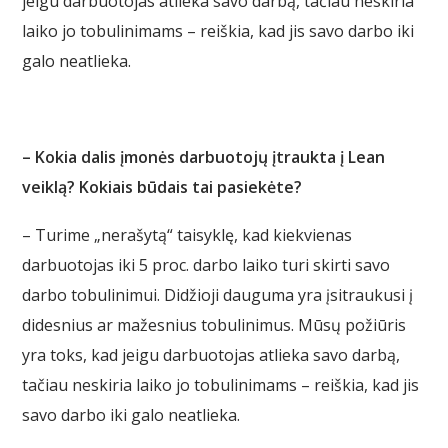
jeigu darbuotojas atlieka savo darbą, tačiau neskiria
laiko jo tobulinimams – reiškia, kad jis savo darbo iki
galo neatlieka.
– Kokia dalis įmonės darbuotojų įtraukta į Lean
veiklą? Kokiais būdais tai pasiekėte?
– Turime „nerašytą“ taisyklę, kad kiekvienas
darbuotojas iki 5 proc. darbo laiko turi skirti savo
darbo tobulinimui. Didžioji dauguma yra įsitraukusi į
didesnius ar mažesnius tobulinimus. Mūsų požiūris
yra toks, kad jeigu darbuotojas atlieka savo darbą,
tačiau neskiria laiko jo tobulinimams – reiškia, kad jis
savo darbo iki galo neatlieka.