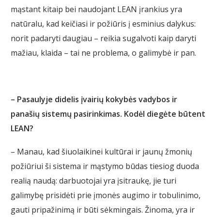
mąstant kitaip bei naudojant LEAN įrankius yra
natūralu, kad keičiasi ir požiūris į esminius dalykus:
norit padaryti daugiau – reikia sugalvoti kaip daryti
mažiau, klaida – tai ne problema, o galimybė ir pan.
– Pasaulyje didelis įvairių kokybės vadybos ir
panašių sistemų pasirinkimas. Kodėl diegėte būtent
LEAN?
– Manau, kad šiuolaikinei kultūrai ir jaunų žmonių
požiūriui ši sistema ir mąstymo būdas tiesiog duoda
realią naudą: darbuotojai yra įsitraukę, jie turi
galimybę prisidėti prie įmonės augimo ir tobulinimo,
gauti pripažinimą ir būti sėkmingais. Žinoma, yra ir