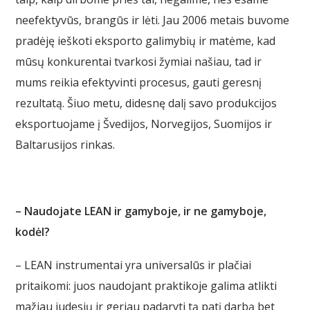
neefektyvūs, brangūs ir lėti. Jau 2006 metais buvome
pradėję ieškoti eksporto galimybių ir matėme, kad
mūsų konkurentai tvarkosi žymiai našiau, tad ir
mums reikia efektyvinti procesus, gauti geresnį
rezultatą. Šiuo metu, didesnę dalį savo produkcijos
eksportuojame į Švedijos, Norvegijos, Suomijos ir
Baltarusijos rinkas.
– Naudojate LEAN ir gamyboje, ir ne gamyboje,
kodėl?
– LEAN instrumentai yra universalūs ir plačiai
pritaikomi: juos naudojant praktikoje galima atlikti
mažiau judesių ir geriau padaryti tą patį darbą bet