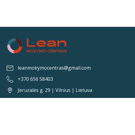
leanmokymocentras@gmail.com
+370 656 58403
Jeruzalės g. 29 | Vilnius | Lietuva
Paskyra
Privatumo politika
Sąlygos ir taisyklės