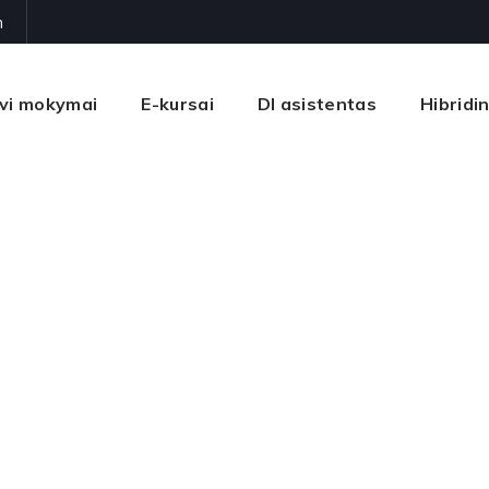
m
vi mokymai
E-kursai
DI asistentas
Hibridi