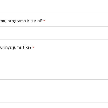
ymų programą ir turinį?
*
turinys jums tiks?
*