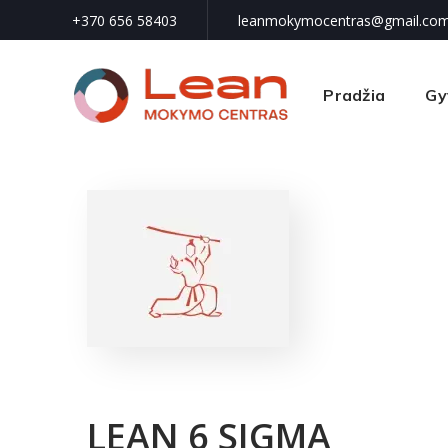
+370 656 58403
leanmokymocentras@gmail.co
Pradžia
Gy
LEAN 6 SIGMA