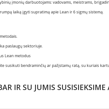
mybinių įmonių darbuotojams: vadovams, meistrams, brigadin
rumpą laiką įgyti supratimą apie Lean ir 6 sigmų sistemą.
 metodais.
ika paslaugų sektoriuje.
nius Lean metodus
site susikuti bendraminčių ar pažįstamų ratą, su kuriais kart
AR IR SU JUMIS SUSISIEKSIME