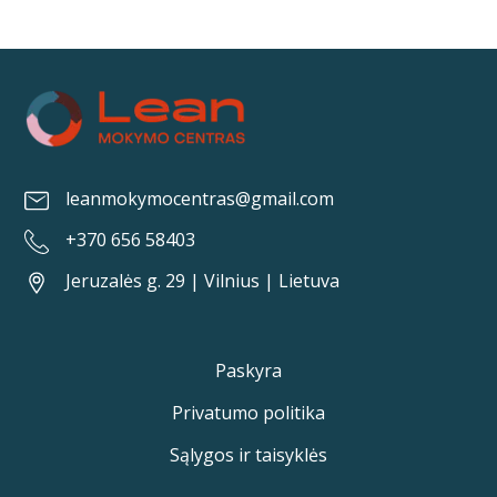
leanmokymocentras@gmail.com
+370 656 58403
Jeruzalės g. 29 | Vilnius | Lietuva
Paskyra
Privatumo politika
Sąlygos ir taisyklės